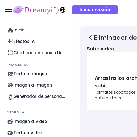
Iniciar sesión
Inicio
Eliminador d
Efectos IA
Subir video
Chat con una novia IA
IMAGEN IA
Texto a Imagen
Arrastra los arc
Imagen a Imagen
subir
Formatos soportados: 
Generador de personajes con IA
máximo 1 min
VIDEO IA
Imagen a Video
Texto a Video