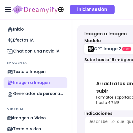
Iniciar sesión
Inicio
Imagen a Imagen
Efectos IA
Modelo
GPT Image 2
HOT
Chat con una novia IA
Sube hasta 16 imágen
IMAGEN IA
Texto a Imagen
Imagen a Imagen
Arrastra los ar
subir
Generador de personajes con IA
Formatos soportados
hasta 4.7 MB
VIDEO IA
Indicaciones
Imagen a Video
Texto a Video