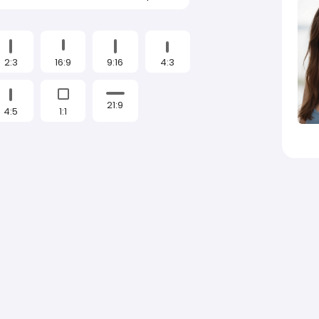
2:3
16:9
9:16
4:3
21:9
4:5
1:1