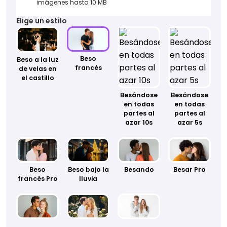
imágenes hasta 10 MB
Elige un estilo
Beso
Beso a la luz
francés
de velas en
el castillo
Besándose
Besándose
en todas
en todas
partes al
partes al
azar 10s
azar 5s
Beso
Beso bajo la
Besando
Besar Pro
francés Pro
lluvia
Beso en la
Beso de
Mandar un