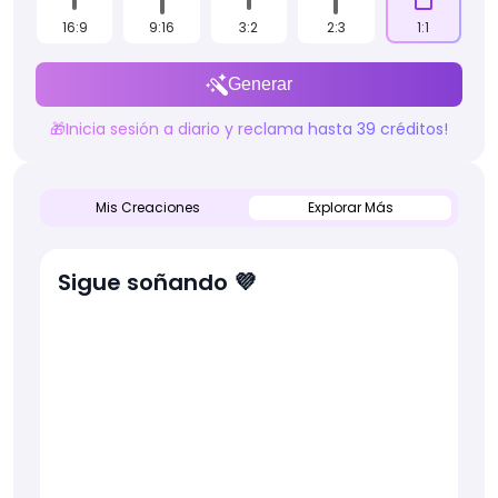
16:9
9:16
3:2
2:3
1:1
Generar
🎁Inicia sesión a diario y reclama hasta 39 créditos!
Mis Creaciones
Explorar Más
Sigue soñando 💜