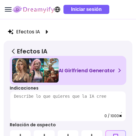
Iniciar sesión
Efectos IA
Efectos IA
>
AI Girlfriend Generator
Indicaciones
0 / 1000
✖
Relación de aspecto