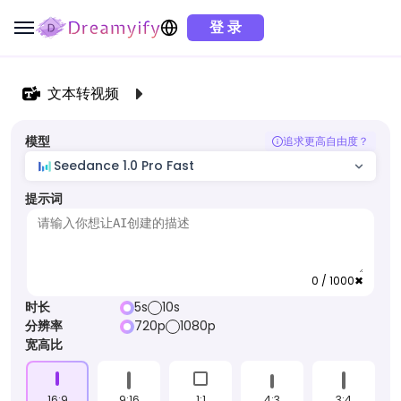
登 录
文本转视频
模型
追求更高自由度？
Seedance 1.0 Pro Fast
提示词
0 / 1000
✖
时长
5s
10s
分辨率
720p
1080p
宽高比
16:9
9:16
1:1
4:3
3:4