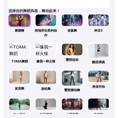
选择你的舞蹈风格，舞动起来！
摇摆舞
绝地求生胜利动
老鼠舞
科目3
作
臀部扭动
TOMA舞蹈
像我一样火辣
酷炫弹跳
身体抖动
波浪舞
放松舞
臀部摆动舞
向上抖动
向下摇摆
大展宏图
机械舞