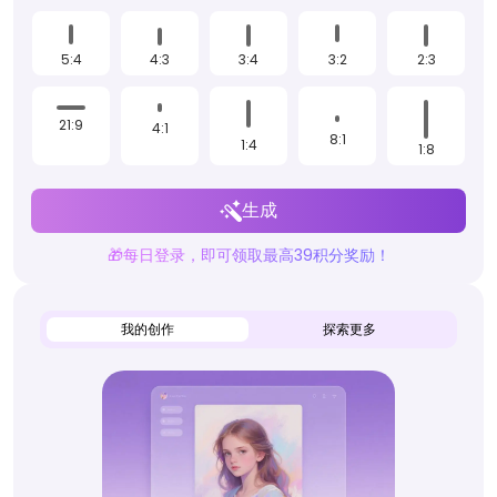
5:4
4:3
3:4
3:2
2:3
21:9
4:1
8:1
1:4
1:8
生成
🎁每日登录，即可领取最高39积分奖励！
我的创作
探索更多