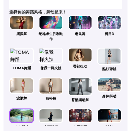
选择你的舞蹈风格，舞动起来！
摇摆舞
绝地求生胜利动
老鼠舞
科目3
作
臀部扭动
TOMA舞蹈
像我一样火辣
酷炫弹跳
身体抖动
波浪舞
放松舞
臀部摆动舞
向上抖动
向下摇摆
大展宏图
机械舞