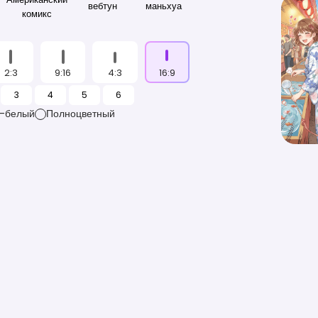
вебтун
маньхуа
комикс
2:3
9:16
4:3
16:9
3
4
5
6
-белый
Полноцветный