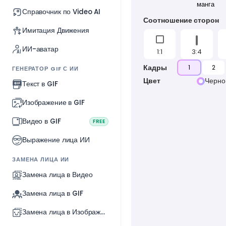
манга
Справочник по Video AI
Соотношение сторон
Имитация Движения
ИИ-аватар
1:1
3:4
Кадры
1
2
ГЕНЕРАТОР GIF С ИИ
Цвет
Черно
Текст в GIF
Изображение в GIF
Видео в GIF
FREE
Выражение лица ИИ
ЗАМЕНА ЛИЦА ИИ
Замена лица в Видео
Замена лица в GIF
Замена лица в Изображении