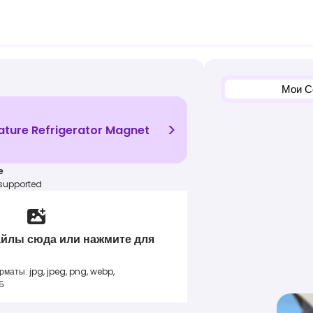
Мои С
>
ature Refrigerator Magnet
е
 supported
йлы сюда или нажмите для
аты: jpg, jpeg, png, webp,
Б