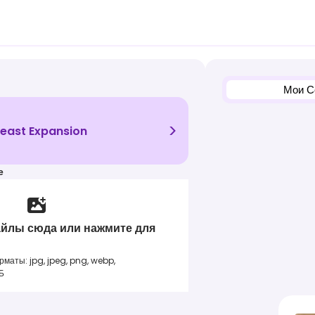
Мои С
>
reast Expansion
е
йлы сюда или нажмите для
аты: jpg, jpeg, png, webp,
Б