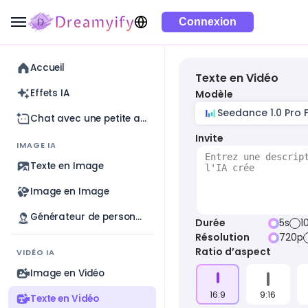
Connexion
Accueil
Texte en Vidéo
Effets IA
Modèle
Seedance 1.0 Pro 
Chat avec une petite amie IA
Invite
IMAGE IA
Texte en Image
Image en Image
Générateur de personnages IA
Durée
5s
1
Résolution
720p
Ratio d’aspect
VIDÉO IA
Image en Vidéo
16:9
9:16
Texte en Vidéo