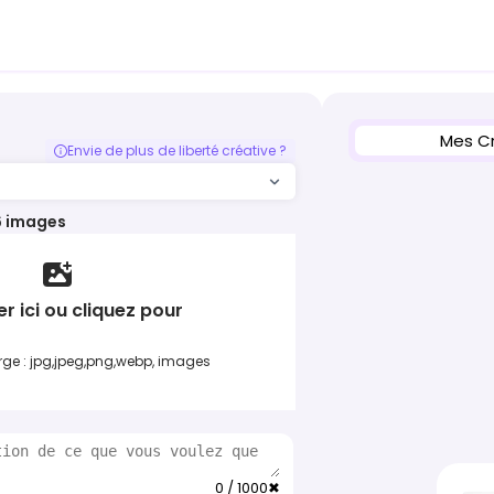
Mes C
Envie de plus de liberté créative ?
6 images
er ici ou cliquez pour
rge : jpg,jpeg,png,webp, images
0 / 1000
✖