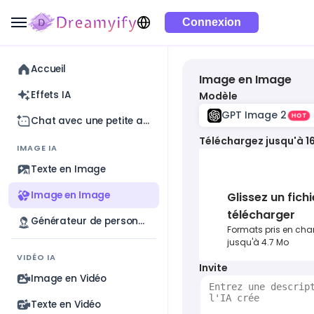
Connexion
Accueil
Image en Image
Effets IA
Modèle
GPT Image 2
HOT
Chat avec une petite amie IA
Téléchargez jusqu'à 1
IMAGE IA
Texte en Image
Image en Image
Glissez un fichi
télécharger
Générateur de personnages IA
Formats pris en cha
jusqu'à 4.7 Mo
VIDÉO IA
Invite
Image en Vidéo
Texte en Vidéo