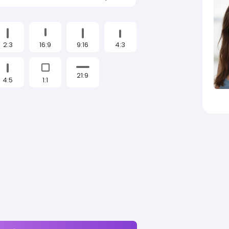
2:3
16:9
9:16
4:3
21:9
4:5
1:1