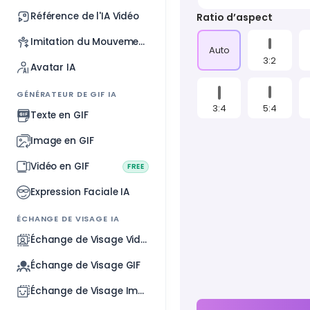
Référence de l'IA Vidéo
Ratio d’aspect
Imitation du Mouvement
Auto
3:2
Avatar IA
GÉNÉRATEUR DE GIF IA
3:4
5:4
Texte en GIF
Image en GIF
Vidéo en GIF
FREE
Expression Faciale IA
ÉCHANGE DE VISAGE IA
Échange de Visage Vidéo
Échange de Visage GIF
Échange de Visage Image